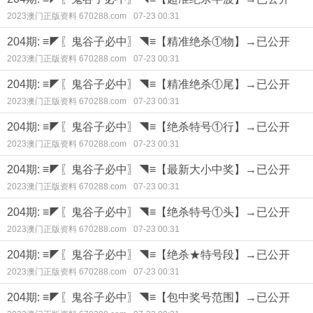
2023澳门正版资料 670288.com
07-23 00:31
204期: ≡◤〖鬼谷子必中〗◥≡【精准绝杀①物】→已公开
2023澳门正版资料 670288.com
07-23 00:31
204期: ≡◤〖鬼谷子必中〗◥≡【精准绝杀①尾】→已公开
2023澳门正版资料 670288.com
07-23 00:31
204期: ≡◤〖鬼谷子必中〗◥≡【绝杀特号①行】→已公开
2023澳门正版资料 670288.com
07-23 00:31
204期: ≡◤〖鬼谷子必中〗◥≡【最新大小中奖】→已公开
2023澳门正版资料 670288.com
07-23 00:31
204期: ≡◤〖鬼谷子必中〗◥≡【绝杀特号①头】→已公开
2023澳门正版资料 670288.com
07-23 00:31
204期: ≡◤〖鬼谷子必中〗◥≡【绝杀★特号段】→已公开
2023澳门正版资料 670288.com
07-23 00:31
204期: ≡◤〖鬼谷子必中〗◥≡【包中奖号范围】→已公开