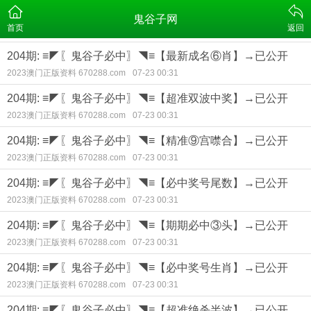
鬼谷子网
首页
返回
204期: ≡◤〖鬼谷子必中〗◥≡【最新成名⑥肖】→已公开
2023澳门正版资料 670288.com
07-23 00:31
204期: ≡◤〖鬼谷子必中〗◥≡【超准双波中奖】→已公开
2023澳门正版资料 670288.com
07-23 00:31
204期: ≡◤〖鬼谷子必中〗◥≡【精准⑨宫噤合】→已公开
2023澳门正版资料 670288.com
07-23 00:31
204期: ≡◤〖鬼谷子必中〗◥≡【必中奖号尾数】→已公开
2023澳门正版资料 670288.com
07-23 00:31
204期: ≡◤〖鬼谷子必中〗◥≡【期期必中③头】→已公开
2023澳门正版资料 670288.com
07-23 00:31
204期: ≡◤〖鬼谷子必中〗◥≡【必中奖号生肖】→已公开
2023澳门正版资料 670288.com
07-23 00:31
204期: ≡◤〖鬼谷子必中〗◥≡【超准绝杀半波】→已公开