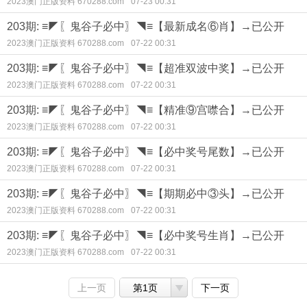
2023澳门正版资料 670288.com
07-23 00:31
203期: ≡◤〖鬼谷子必中〗◥≡【最新成名⑥肖】→已公开
2023澳门正版资料 670288.com
07-22 00:31
203期: ≡◤〖鬼谷子必中〗◥≡【超准双波中奖】→已公开
2023澳门正版资料 670288.com
07-22 00:31
203期: ≡◤〖鬼谷子必中〗◥≡【精准⑨宫噤合】→已公开
2023澳门正版资料 670288.com
07-22 00:31
203期: ≡◤〖鬼谷子必中〗◥≡【必中奖号尾数】→已公开
2023澳门正版资料 670288.com
07-22 00:31
203期: ≡◤〖鬼谷子必中〗◥≡【期期必中③头】→已公开
2023澳门正版资料 670288.com
07-22 00:31
203期: ≡◤〖鬼谷子必中〗◥≡【必中奖号生肖】→已公开
2023澳门正版资料 670288.com
07-22 00:31
上一页
第1页
下一页