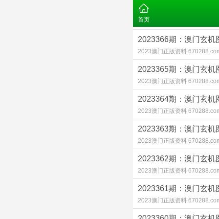
首页
2023366期：澳门玄机
2023澳门正版资料 670288.co
2023365期：澳门玄机
2023澳门正版资料 670288.co
2023364期：澳门玄机
2023澳门正版资料 670288.co
2023363期：澳门玄机
2023澳门正版资料 670288.co
2023362期：澳门玄机
2023澳门正版资料 670288.co
2023361期：澳门玄机
2023澳门正版资料 670288.co
2023360期：澳门玄机