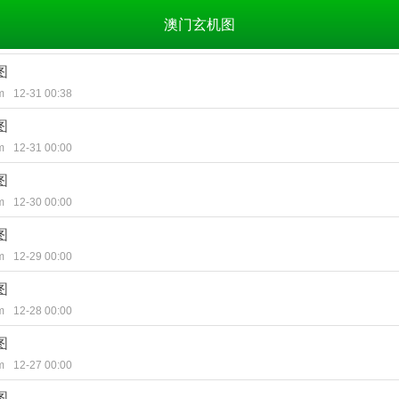
澳门玄机图
图
m
12-31 00:38
图
m
12-31 00:00
图
m
12-30 00:00
图
m
12-29 00:00
图
m
12-28 00:00
图
m
12-27 00:00
图