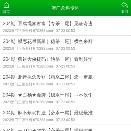
澳门杀料专区
首页
返回
204期: 豆腐绳索财富【专杀二尾】见证奇迹
2023澳门正版资料 670288.com
07-23 00:53
204期: 蝶恋花最新星〖稳杀二尾〗横空来料
2023澳门正版资料 670288.com
07-23 00:53
204期: 煎饼大侠捉码〖绝杀一尾〗看到好笑
2023澳门正版资料 670288.com
07-23 00:53
204期: 北音执念发财【精杀二尾】您一定赢
2023澳门正版资料 670288.com
07-23 00:53
204期: ★白杨★金牌【稳杀一尾】→不吹牛
2023澳门正版资料 670288.com
07-23 00:53
204期: 麻不烦㊣打造【必杀一尾】最稳最准
2023澳门正版资料 670288.com
07-23 00:53
204期: 一刀切★超级【必杀一尾】握好时机