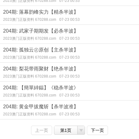
2023澳门正版资料 670288.com
07-23 00:53
204期: 落幕韵峰实力【精杀半波】
2023澳门正版资料 670288.com
07-23 00:53
204期: 武家子期期发【必杀半波】
2023澳门正版资料 670288.com
07-23 00:53
204期: 孤独云㊣原创【主杀半波】
2023澳门正版资料 670288.com
07-23 00:53
204期: 梨花带雨聚财【绝杀半波】
2023澳门正版资料 670288.com
07-23 00:53
204期: 【簡單緈鍢】《稳杀半波》
2023澳门正版资料 670288.com
07-23 00:53
204期: 黄金甲拔魔斩【杀半波准】
2023澳门正版资料 670288.com
07-23 00:53
上一页
第1页
下一页