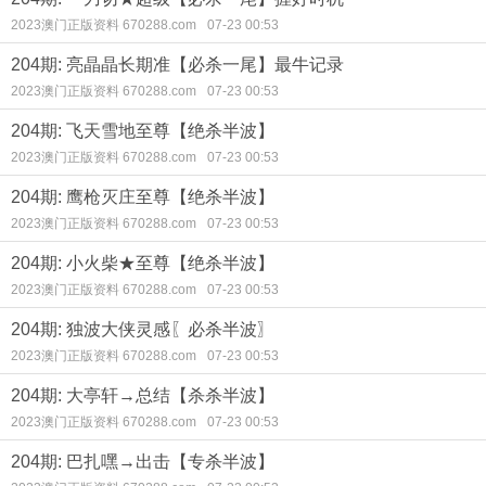
2023澳门正版资料 670288.com
07-23 00:53
204期: 亮晶晶长期准【必杀一尾】最牛记录
2023澳门正版资料 670288.com
07-23 00:53
204期: 飞天雪地至尊【绝杀半波】
2023澳门正版资料 670288.com
07-23 00:53
204期: 鹰枪灭庄至尊【绝杀半波】
2023澳门正版资料 670288.com
07-23 00:53
204期: 小火柴★至尊【绝杀半波】
2023澳门正版资料 670288.com
07-23 00:53
204期: 独波大侠灵感〖必杀半波〗
2023澳门正版资料 670288.com
07-23 00:53
204期: 大亭轩→总结【杀杀半波】
2023澳门正版资料 670288.com
07-23 00:53
204期: 巴扎嘿→出击【专杀半波】