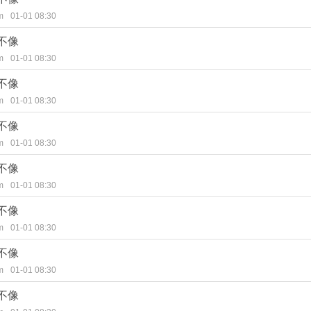
m
01-01 08:30
四不像
m
01-01 08:30
四不像
m
01-01 08:30
四不像
m
01-01 08:30
四不像
m
01-01 08:30
四不像
m
01-01 08:30
四不像
m
01-01 08:30
四不像