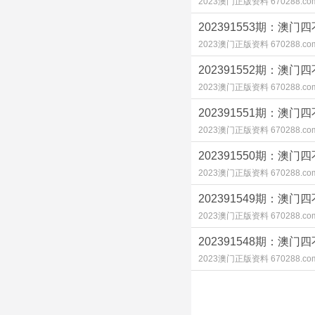
2023澳门正版资料 670288.co
202391553期：澳门
2023澳门正版资料 670288.co
202391552期：澳门
2023澳门正版资料 670288.co
202391551期：澳门
2023澳门正版资料 670288.co
202391550期：澳门
2023澳门正版资料 670288.co
202391549期：澳门
2023澳门正版资料 670288.co
202391548期：澳门
2023澳门正版资料 670288.co