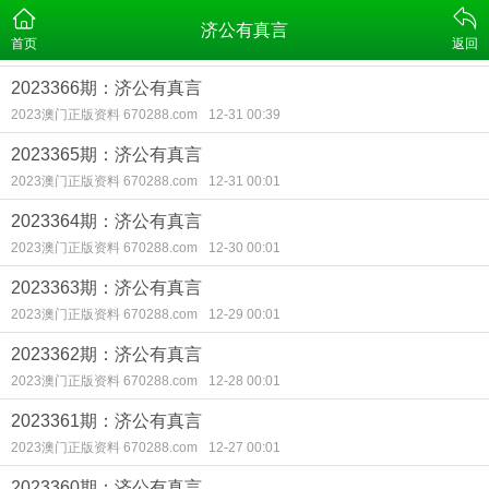
济公有真言
首页
返回
2023366期：济公有真言
2023澳门正版资料 670288.com
12-31 00:39
2023365期：济公有真言
2023澳门正版资料 670288.com
12-31 00:01
2023364期：济公有真言
2023澳门正版资料 670288.com
12-30 00:01
2023363期：济公有真言
2023澳门正版资料 670288.com
12-29 00:01
2023362期：济公有真言
2023澳门正版资料 670288.com
12-28 00:01
2023361期：济公有真言
2023澳门正版资料 670288.com
12-27 00:01
2023360期：济公有真言