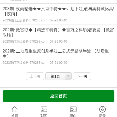
203期: 夜雨精选★★六肖中特★★计划下注,敢与卖料试比高!
【夜雨】
2023澳门正版资料 670288.com
07-22 00:40
202期: 致富取◆【精选平特肖】◆百万之料!跟者要发!【致富
取胜】
2023澳门正版资料 670288.com
07-21 00:40
202期: ▃劫后重生原创杀半波▃公式无错杀半波 【劫后重
生】
2023澳门正版资料 670288.com
07-21 00:40
上一页
第1页
下一页
返回首页
首页
彩图
黑白
记录