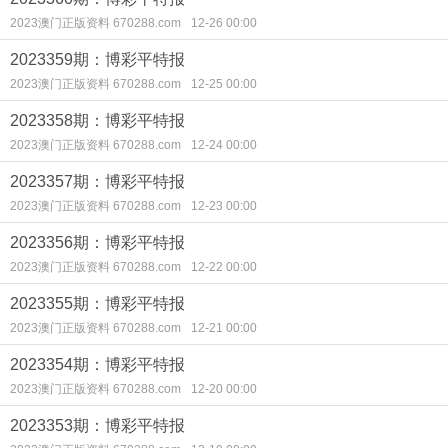
2023澳门正版资料 670288.com
12-26 00:00
2023359期：博彩平特报
2023澳门正版资料 670288.com
12-25 00:00
2023358期：博彩平特报
2023澳门正版资料 670288.com
12-24 00:00
2023357期：博彩平特报
2023澳门正版资料 670288.com
12-23 00:00
2023356期：博彩平特报
2023澳门正版资料 670288.com
12-22 00:00
2023355期：博彩平特报
2023澳门正版资料 670288.com
12-21 00:00
2023354期：博彩平特报
2023澳门正版资料 670288.com
12-20 00:00
2023353期：博彩平特报