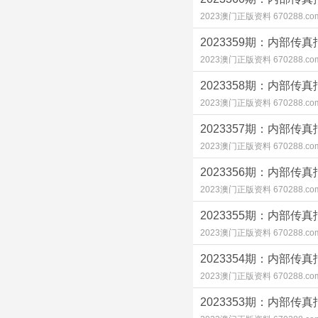
2023澳门正版资料 670288.co
2023359期：内部传真
2023澳门正版资料 670288.co
2023358期：内部传真
2023澳门正版资料 670288.co
2023357期：内部传真
2023澳门正版资料 670288.co
2023356期：内部传真
2023澳门正版资料 670288.co
2023355期：内部传真
2023澳门正版资料 670288.co
2023354期：内部传真
2023澳门正版资料 670288.co
2023353期：内部传真