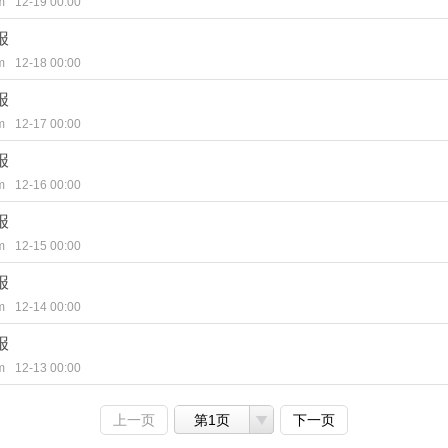
m
12-19 00:00
报
m
12-18 00:00
报
m
12-17 00:00
报
m
12-16 00:00
报
m
12-15 00:00
报
m
12-14 00:00
报
m
12-13 00:00
上一页
第1页
下一页