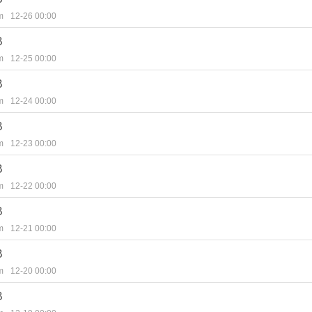
m
12-26 00:00
B
m
12-25 00:00
B
m
12-24 00:00
B
m
12-23 00:00
B
m
12-22 00:00
B
m
12-21 00:00
B
m
12-20 00:00
B