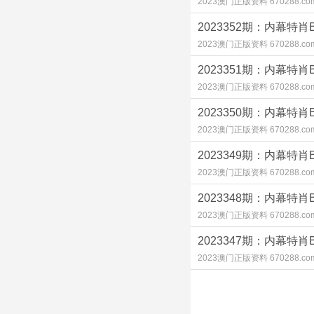
2023澳门正版资料 670288.co
2023352期：内幕特肖
2023澳门正版资料 670288.co
2023351期：内幕特肖
2023澳门正版资料 670288.co
2023350期：内幕特肖
2023澳门正版资料 670288.co
2023349期：内幕特肖
2023澳门正版资料 670288.co
2023348期：内幕特肖
2023澳门正版资料 670288.co
2023347期：内幕特肖
2023澳门正版资料 670288.co