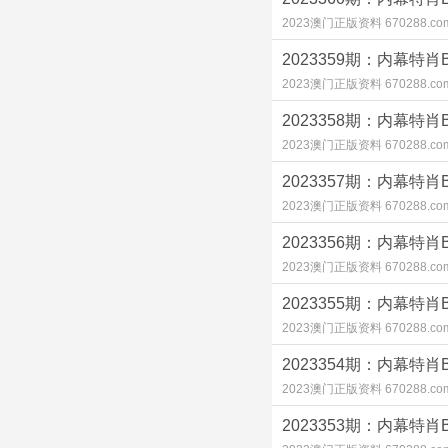
2023澳门正版资料 670288.co
2023359期：内幕特肖
2023澳门正版资料 670288.co
2023358期：内幕特肖
2023澳门正版资料 670288.co
2023357期：内幕特肖
2023澳门正版资料 670288.co
2023356期：内幕特肖
2023澳门正版资料 670288.co
2023355期：内幕特肖
2023澳门正版资料 670288.co
2023354期：内幕特肖
2023澳门正版资料 670288.co
2023353期：内幕特肖