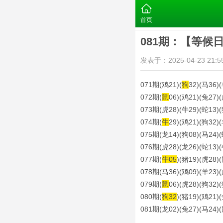
首页
081期：【等候
发表于：2025-04-23 21:55
071期(鸡21)(
狗
32)(马36)
072期(
鼠
06)(鸡21)(兔27)
073期(虎28)(牛29)(蛇13)(
074期(
牛
29)(鸡21)(狗32)
075期(龙14)(狗08)(马24)
076期(虎28)(龙26)(蛇13)
077期(
牛05
)(猪19)(虎28)
078期(马36)(鸡09)(羊23)
079期(
鼠
06)(虎28)(狗32)
080期(
狗32
)(猪19)(鸡21)
081期(龙02)(兔27)(马24)