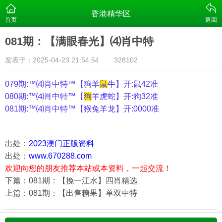
香港精华区
首页
返回
081期：【满眼春光】⑷肖中特
发表于：2025-04-23 21:54:54
328102
079期:™⑷肖中特™【
狗羊
鼠
牛
】开:鼠42准
080期:™⑷肖中特™【
狗
羊虎蛇
】开:狗32准
081期:™⑷肖中特™【
猴兔羊龙
】开:0000准
出处：
2023澳门正版资料
出处：
www.670288.com
欢迎向您的朋友推荐本站或本资料，一起交流！
下篇：081期：【挽一江水】四肖精选
上篇：081期：【出售糖果】单双中特