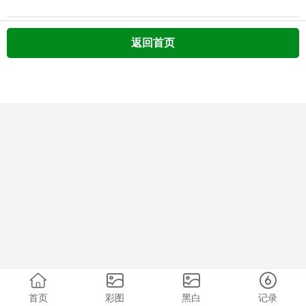
返回首页
首页
彩图
黑白
记录