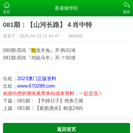
香港精华区
首页
返回
081期：【山河长路】４肖中特
发表于：2025-04-23 21:54:47
364455
080期:四肖『
狗
龙羊兔
』开:狗32准
081期:四肖『
鸡鼠马牛
』开:？00准
出处：
2023澳门正版资料
出处：
www.670288.com
欢迎向您的朋友推荐本站或本资料，一起交流！
下篇：081期： 【平静日子】绝杀①尾
上篇：081期：【夜跑遇你】精选24码
返回首页