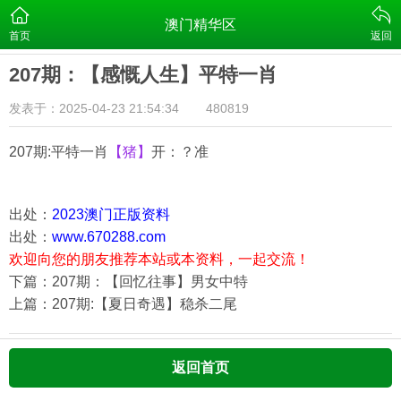
澳门精华区
首页
返回
207期：【感慨人生】平特一肖
发表于：2025-04-23 21:54:34
480819
207期:平特一肖
【猪】
开：？准
出处：
2023澳门正版资料
出处：
www.670288.com
欢迎向您的朋友推荐本站或本资料，一起交流！
下篇：207期：【回忆往事】男女中特
上篇：207期:【夏日奇遇】稳杀二尾
返回首页