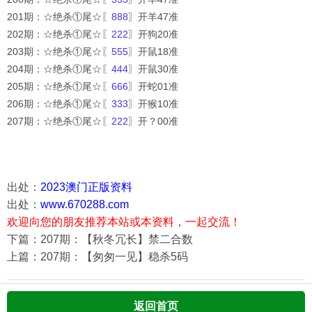
201期：☆绝杀①尾☆〖
888
〗开羊47准
202期：☆绝杀①尾☆〖
222
〗开狗20准
203期：☆绝杀①尾☆〖
555
〗开鼠18准
204期：☆绝杀①尾☆〖
444
〗开鼠30准
205期：☆绝杀①尾☆〖
666
〗开蛇01准
206期：☆绝杀①尾☆〖
333
〗开猴10准
207期：☆绝杀①尾☆〖
222
〗开？00准
出处：
2023澳门正版资料
出处：
www.670288.com
欢迎向您的朋友推荐本站或本资料，一起交流！
下篇：207期：【秋冬冗长】禁二合数
上篇：207期：【匆匆一见】稳杀5码
返回首页