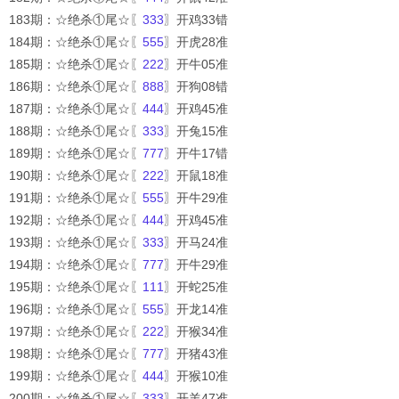
183期：☆绝杀①尾☆〖
333
〗开鸡33错
184期：☆绝杀①尾☆〖
555
〗开虎28准
185期：☆绝杀①尾☆〖
222
〗开牛05准
186期：☆绝杀①尾☆〖
888
〗开狗08错
187期：☆绝杀①尾☆〖
444
〗开鸡45准
188期：☆绝杀①尾☆〖
333
〗开兔15准
189期：☆绝杀①尾☆〖
777
〗开牛17错
190期：☆绝杀①尾☆〖
222
〗开鼠18准
191期：☆绝杀①尾☆〖
555
〗开牛29准
192期：☆绝杀①尾☆〖
444
〗开鸡45准
193期：☆绝杀①尾☆〖
333
〗开马24准
194期：☆绝杀①尾☆〖
777
〗开牛29准
195期：☆绝杀①尾☆〖
111
〗开蛇25准
196期：☆绝杀①尾☆〖
555
〗开龙14准
197期：☆绝杀①尾☆〖
222
〗开猴34准
198期：☆绝杀①尾☆〖
777
〗开猪43准
199期：☆绝杀①尾☆〖
444
〗开猴10准
200期：☆绝杀①尾☆〖
333
〗开羊47准