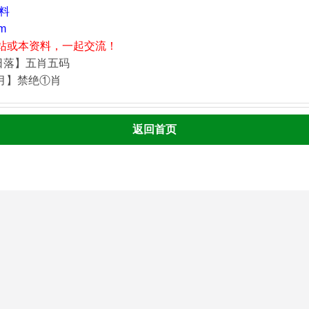
资料
m
站或本资料，一起交流！
日落】五肖五码
四月】禁绝①肖
返回首页