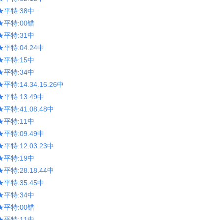
★平特:38中
★平特:00错
★平特:31中
平特:04.24中
★平特:15中
★平特:34中
特:14.34.16.26中
平特:13.49中
平特:41.08.48中
★平特:11中
平特:09.49中
平特:12.03.23中
★平特:19中
平特:28.18.44中
平特:35.45中
★平特:34中
★平特:00错
★平特:11中