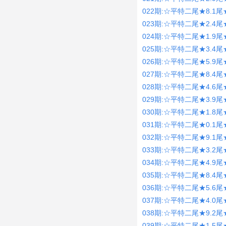
022期:☆平特二尾★8.1尾
023期:☆平特二尾★2.4尾
024期:☆平特二尾★1.9尾
025期:☆平特二尾★3.4尾★
026期:☆平特二尾★5.9尾
027期:☆平特二尾★8.4尾
028期:☆平特二尾★4.6尾★平
029期:☆平特二尾★3.9尾★
030期:☆平特二尾★1.8尾★
031期:☆平特二尾★0.1尾
032期:☆平特二尾★9.1尾★
033期:☆平特二尾★3.2尾★
034期:☆平特二尾★4.9尾
035期:☆平特二尾★8.4尾★
036期:☆平特二尾★5.6尾★
037期:☆平特二尾★4.0尾
038期:☆平特二尾★9.2尾
039期:☆平特二尾★1.5尾