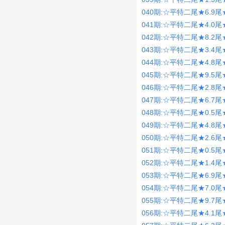
040期:☆平特二尾★6.9尾★
041期:☆平特二尾★4.0尾★
042期:☆平特二尾★8.2尾
043期:☆平特二尾★3.4尾★
044期:☆平特二尾★4.8尾★
045期:☆平特二尾★9.5尾
046期:☆平特二尾★2.8尾★平
047期:☆平特二尾★6.7尾★
048期:☆平特二尾★0.5尾
049期:☆平特二尾★4.8尾
050期:☆平特二尾★2.6尾★
051期:☆平特二尾★0.5尾★
052期:☆平特二尾★1.4尾★
053期:☆平特二尾★6.9尾
054期:☆平特二尾★7.0尾★
055期:☆平特二尾★9.7尾★
056期:☆平特二尾★4.1尾★