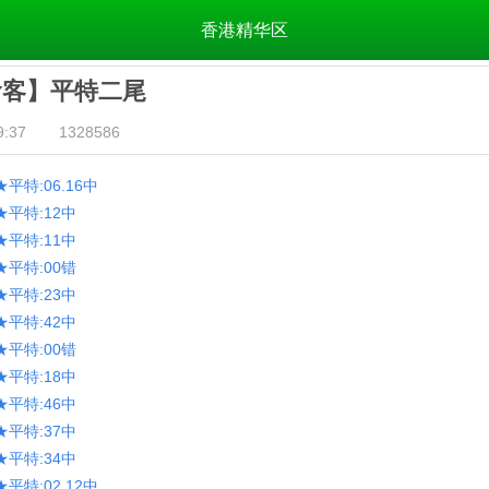
香港精华区
食客】平特二尾
:37
1328586
平特:06.16中
★平特:12中
★平特:11中
★平特:00错
★平特:23中
★平特:42中
★平特:00错
★平特:18中
★平特:46中
★平特:37中
★平特:34中
平特:02.12中