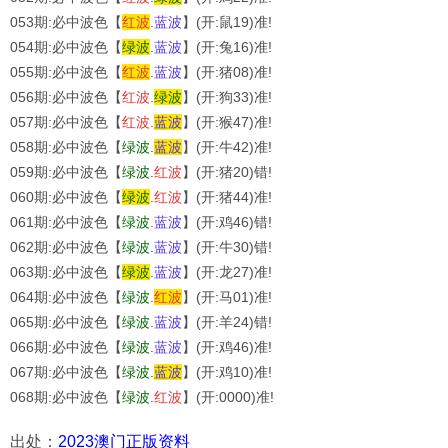
053期:必中波色【
红
波
.
蓝
波
】(开:鼠19)准!
054期:必中波色【
绿
波
.
蓝
波
】(开:兔16)准!
055期:必中波色【
红
波
.
蓝
波
】(开:猪08)准!
056期:必中波色【
红
波
.
绿
波
】(开:狗33)准!
057期:必中波色【
红
波
.
蓝
波
】(开:猴47)准!
058期:必中波色【
绿
波
.
蓝
波
】(开:牛42)准!
059期:必中波色【
绿
波
.
红
波
】(开:猪20)错!
060期:必中波色【
绿
波
.
红
波
】(开:猪44)准!
061期:必中波色【
绿
波
.
蓝
波
】(开:鸡46)错!
062期:必中波色【
绿
波
.
蓝
波
】(开:牛30)错!
063期:必中波色【
绿
波
.
蓝
波
】(开:龙27)准!
064期:必中波色【
绿
波
.
红
波
】(开:马01)准!
065期:必中波色【
绿
波
.
蓝
波
】(开:羊24)错!
066期:必中波色【
绿
波
.
蓝
波
】(开:鸡46)准!
067期:必中波色【
绿
波
.
蓝
波
】(开:鸡10)准!
068期:必中波色【
绿
波
.
红
波
】(开:0000)准!
出处：
2023澳门正版资料