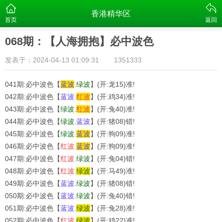
香港精华区
首页
返回
068期：【人海拥抱】必中波色
发表于：2024-04-13 01:09:31
1351333
041期:必中波色【
蓝
波
.
绿
波
】(开:龙15)准!
042期:必中波色【
蓝
波
.
红
波
】(开:鸡34)准!
043期:必中波色【
绿
波
.
红
波
】(开:兔40)准!
044期:必中波色【
绿
波
.
蓝
波
】(开:猪08)错!
045期:必中波色【
绿
波
.
蓝
波
】(开:狗09)准!
046期:必中波色【
红
波
.
蓝
波
】(开:狗09)准!
047期:必中波色【
红
波
.
绿
波
】(开:兔04)错!
048期:必中波色【
红
波
.
绿
波
】(开:马49)准!
049期:必中波色【
蓝
波
.
绿
波
】(开:猪08)错!
050期:必中波色【
蓝
波
.
绿
波
】(开:兔40)错!
051期:必中波色【
蓝
波
.
绿
波
】(开:兔28)准!
052期:必中波色【
红
波
.
绿
波
】(开:鸡22)准!