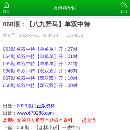
香港精华区
首页
返回
068期：【八九野马】单双中特
发表于：2024-04-13 01:09:28
1378162
063期:单双中特【单单单
】开：27对
064期:单双中特【单单单
】开：01对
065期:单双中特【单单单
】开：24错
066期:单双中特【双双双
】开：46对
067期:单双中特【双双双
】开：10对
068期:单双中特【双双双
】开：00对
出处：
2023澳门正版资料
出处：
www.670288.com
欢迎向您的朋友推荐本站或本资料，一起交流！
下篇：068期：【森林小贩】一波中特